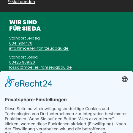
E-Mail senden
WIR SIND
FÜR SIE DA
Standort Leipzig
0341 904470
info
moeller-fahrzeugbau
de
Standort Lossa
03425 909120
lossa
moeller-fahrzeugbau
de
Unser Kunden-Notdienst
im Fall einer Panne
0177 3333199
TRUCKSTOP
BISTRO
Mo - Fr von 06 - 20 Uhr
Sa von 06 - 12 Uhr
Speiseplan