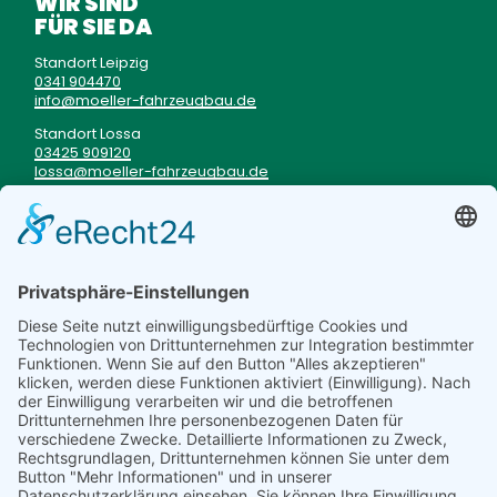
WIR SIND
FÜR SIE DA
Standort Leipzig
0341 904470
info
moeller-fahrzeugbau
de
Standort Lossa
03425 909120
lossa
moeller-fahrzeugbau
de
Unser Kunden-Notdienst
im Fall einer Panne
0177 3333199
TRUCKSTOP
BISTRO
Mo - Fr von 06 - 20 Uhr
Sa von 06 - 12 Uhr
Speiseplan
WIR STELLEN