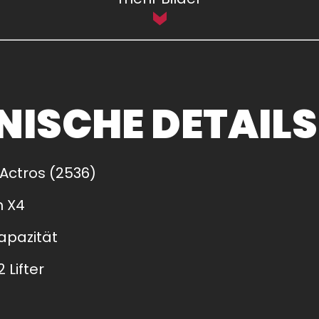
NISCHE DETAILS
Actros (2536)
m X4
apazität
 Lifter