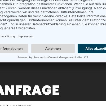
UTZ
trieb
ik
397 – 70
ANFRAGE