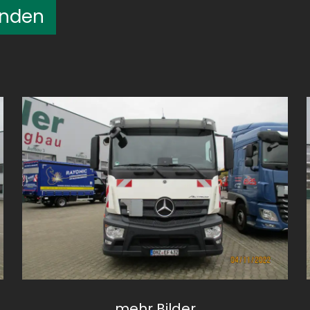
enden
Kofferaufbauten