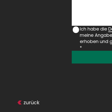
Ich habe die
D
meine Angaben
erhoben und ge
*
zurück