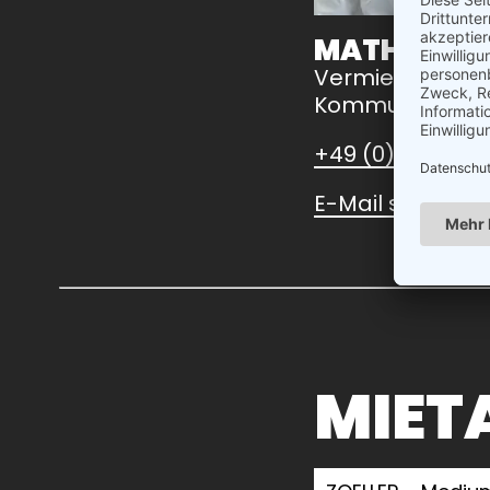
MATHIAS K
Vermietung/Ver
Kommunaltechn
+49 (0) 3425 98
E-Mail senden
MIET