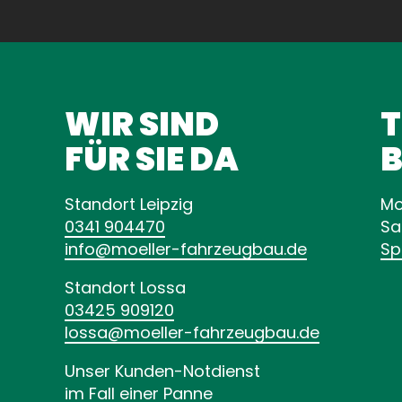
WIR SIND
FÜR SIE DA
B
Standort Leipzig
Mo
0341 904470
Sa
info
moeller-fahrzeugbau
de
Sp
Standort Lossa
03425 909120
lossa
moeller-fahrzeugbau
de
Unser Kunden-Notdienst
im Fall einer Panne