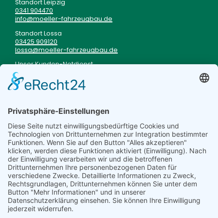
Standort Leipzig
0341 904470
info
moeller-fahrzeugbau
de
Standort Lossa
03425 909120
lossa
moeller-fahrzeugbau
de
Unser Kunden-Notdienst
im Fall einer Panne
0177 3333199
TRUCKSTOP
BISTRO
Mo - Fr von 06 - 20 Uhr
Sa von 06 - 12 Uhr
Speiseplan
WIR STELLEN
UNS VOR
Über uns