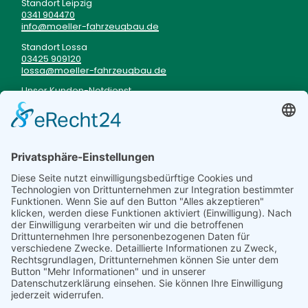
Standort Leipzig
0341 904470
info
moeller-fahrzeugbau
de
Standort Lossa
03425 909120
lossa
moeller-fahrzeugbau
de
Unser Kunden-Notdienst
im Fall einer Panne
0177 3333199
TRUCKSTOP
BISTRO
Mo - Fr von 06 - 20 Uhr
Sa von 06 - 12 Uhr
Speiseplan
WIR STELLEN
UNS VOR
Über uns