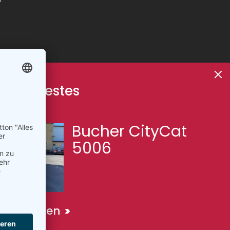
er neuestes
hrzeug
Bucher CityCat
5006
dernen
eug kaufen