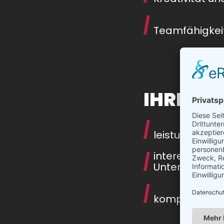
Teamfähigkei
IHRE C
leistungsorie
interessante,
Unternehmen 
kompetentes,