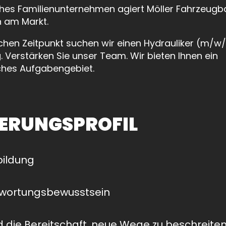
ches Familienunternehmen agiert Möller Fahrzeugba
Kofferaufbauten
h am Markt.
hen Zeitpunkt suchen wir einen Hydrauliker (m/w
g. Verstärken Sie unser Team. Wir bieten Ihnen ein
hes Aufgabengebiet.
ERUNGSPROFIL
bildung
wortungsbewusstsein
nd die Bereitschaft, neue Wege zu beschreite