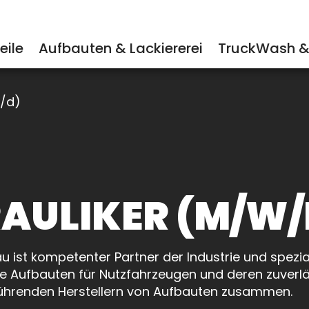
eile
Aufbauten & Lackiererei
TruckWash & 
w/d)
Unser Serviceportfolio
TruckWash
Fahrzeuge mieten
Aufbauten von A bis
Service für Kranaufbauten
Abrollkipper
TruckStop Bistro
Fahrzeuge kaufen
Service für Mitnehmstapler
Absetzkipper
AULIKER (M/W/
Service für Absetzkipper
Anhängeraufbauten
Service für Ladeboardwän
Getränkeaufbauten
 ist kompetenter Partner der Industrie und spezial
Gesetzliche Prüfungen
Glastransport
 Aufbauten für Nutzfahrzeugen und deren zuverläs
führenden Herstellern von Aufbauten zusammen.
Diagnose
Kippaufbauten