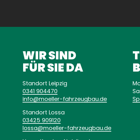
WIR SIND
FÜR SIE DA
B
Standort Leipzig
Mo
0341 904470
Sa
info
moeller-fahrzeugbau
de
Sp
Standort Lossa
03425 909120
lossa
moeller-fahrzeugbau
de