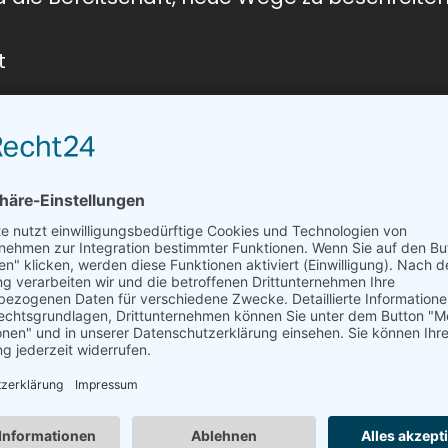
t
Uns
HANCEN
Fa
ntierte Bezahlung
 abwechslungsreiche Tätigkeit in einem mo
mit kurzen Entscheidungswegen
 freundliches Team
Fahrz