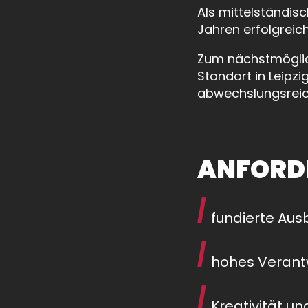
Als mittelständis
Jahren erfolgreic
Zum nächstmöglic
Standort in Leipzi
abwechslungsreic
ANFORD
fundierte Aus
hohes Verant
Kreativität u