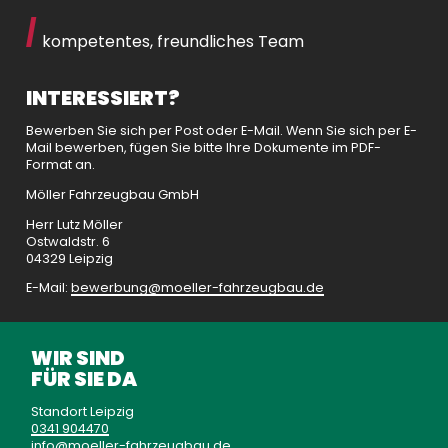
kompetentes, freundliches Team
INTERESSIERT?
Bewerben Sie sich per Post oder E-Mail. Wenn Sie sich per E-
Mail bewerben, fügen Sie bitte Ihre Dokumente im PDF-
Format an.
Möller Fahrzeugbau GmbH
Herr Lutz Möller
Ostwaldstr. 6
04329 Leipzig
E-Mail:
bewerbung
moeller-fahrzeugbau
de
WIR SIND
FÜR SIE DA
Standort Leipzig
0341 904470
info
moeller-fahrzeugbau
de