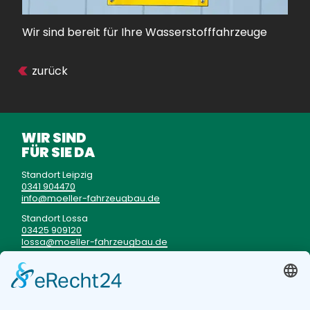
Wir sind bereit für Ihre Wasserstofffahrzeuge
zurück
WIR SIND
FÜR SIE DA
Standort Leipzig
0341 904470
info
moeller-fahrzeugbau
de
Standort Lossa
03425 909120
lossa
moeller-fahrzeugbau
de
Unser Kunden-Notdienst
im Fall einer Panne
0177 3333199